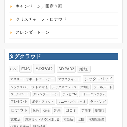
キャンペーン／限定企画
クリスチャーノ・ロナウド
スレンダートーン
タグクラウド
SIXPAD
EMS
SIXPAD2
お試し
CR7
シックスパッド
アスリートサポートパートナー
アブズフィット
シックスパッドストア赤池
シックスパッドストア青山
ジェルシート
ジェルパッド
スレンダートーン
テレビCM
トレーニングジム
プレゼント
ボディフィット
マニー・パッキャオ
ラッピング
ロナウド
口コミ
効果
体験
偽物
定期便
新商品
旗艦店
比較
東京ミッドタウン日比谷
模倣品
水曜歌謡祭
短期お腹痩せ
限定特典