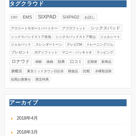
タグクラウド
SIXPAD
EMS
SIXPAD2
お試し
CR7
シックスパッド
アスリートサポートパートナー
アブズフィット
シックスパッドストア赤池
シックスパッドストア青山
ジェルシート
ジェルパッド
スレンダートーン
テレビCM
トレーニングジム
プレゼント
ボディフィット
マニー・パッキャオ
ラッピング
ロナウド
口コミ
効果
体験
偽物
定期便
新商品
旗艦店
比較
東京ミッドタウン日比谷
模倣品
水曜歌謡祭
短期お腹痩せ
限定特典
アーカイブ
2018年4月
2018年3月