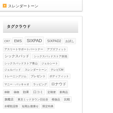
スレンダートーン
タグクラウド
SIXPAD
EMS
SIXPAD2
お試し
CR7
アスリートサポートパートナー
アブズフィット
シックスパッド
シックスパッドストア赤池
シックスパッドストア青山
ジェルシート
ジェルパッド
スレンダートーン
テレビCM
プレゼント
トレーニングジム
ボディフィット
ロナウド
マニー・パッキャオ
ラッピング
口コミ
効果
体験
偽物
定期便
新商品
旗艦店
比較
東京ミッドタウン日比谷
模倣品
水曜歌謡祭
短期お腹痩せ
限定特典