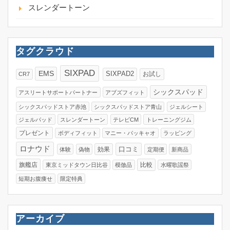
スレンダートーン
タグクラウド
SIXPAD
EMS
SIXPAD2
お試し
CR7
シックスパッド
アスリートサポートパートナー
アブズフィット
シックスパッドストア赤池
シックスパッドストア青山
ジェルシート
ジェルパッド
スレンダートーン
テレビCM
トレーニングジム
プレゼント
ボディフィット
マニー・パッキャオ
ラッピング
ロナウド
口コミ
効果
体験
偽物
定期便
新商品
旗艦店
比較
東京ミッドタウン日比谷
模倣品
水曜歌謡祭
短期お腹痩せ
限定特典
アーカイブ