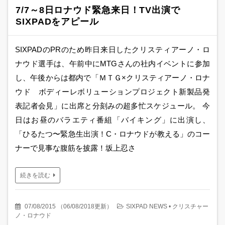
7/7～8日ロナウド緊急来日！TV出演で
SIXPADをアピール
SIXPADのPRのため昨日来日したクリスティアーノ・ロ
ナウド選手は、午前中にMTGさんの社内イベントに参加
し、午後からは都内で「ＭＴＧ×クリスティアーノ・ロナ
ウド ボディーレボリューションプロジェクト新製品発
表記者会見」に出席と分刻みの超多忙スケジュール。 今
日はお昼のバラエティ番組「バイキング」に出演し、
「ひるたつ〜緊急生出演！C・ロナウドが教える」のコー
ナーで見事な腹筋を披露！坂上忍さ
続きを読む
07/08/2015
（
06/08/2018更新
）
SIXPAD NEWS
•
クリスチャー
ノ・ロナウド