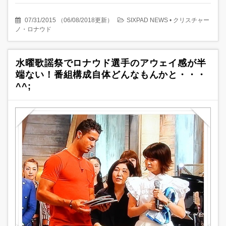
07/31/2015
（
06/08/2018更新
）
SIXPAD NEWS
•
クリスチャー
ノ・ロナウド
水曜歌謡祭でロナウド選手のアウェイ感が半
端ない！番組構成自体どんなもんかと・・・
^^;