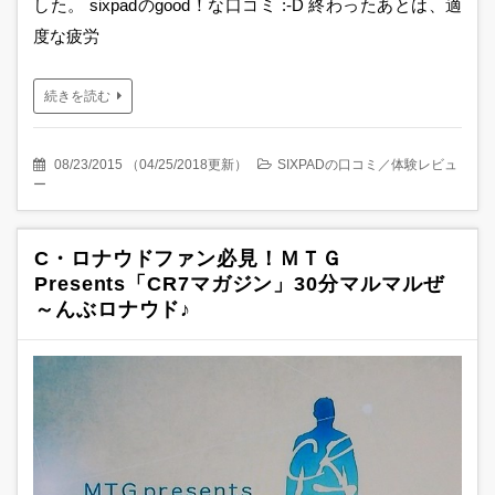
した。 sixpadのgood！な口コミ :-D 終わったあとは、適
度な疲労
続きを読む
08/23/2015
（
04/25/2018更新
）
SIXPADの口コミ／体験レビュ
ー
C・ロナウドファン必見！ＭＴＧ
Presents「CR7マガジン」30分マルマルぜ
～んぶロナウド♪